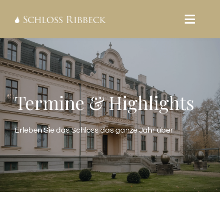
Skip
Toggle
to
Naviga
content
HOME
TAGEN
Termine & Highlights
HEIRATEN
Erleben Sie das Schloss das ganze Jahr über
FEIERN
KULTUR & MUSEUM
GASTRONOMIE